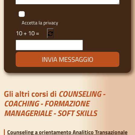
Accetta la privacy
Privacy Policy
10
+
10
=
Gli altri corsi di
COUNSELING -
COACHING - FORMAZIONE
MANAGERIALE - SOFT SKILLS
Counseling a orientamento Analitico Transazionale