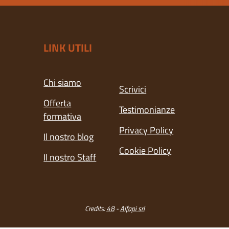
LINK UTILI
Chi siamo
Scrivici
Offerta
Testimonianze
formativa
Privacy Policy
Il nostro blog
Cookie Policy
Il nostro Staff
Credits:
48
-
Alfapi srl