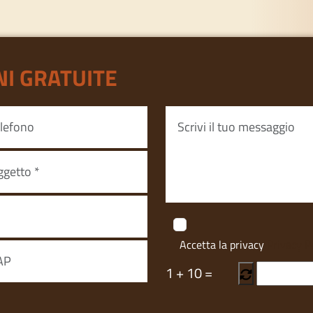
NI GRATUITE
Accetta la privacy
Privacy P
1
+
10
=