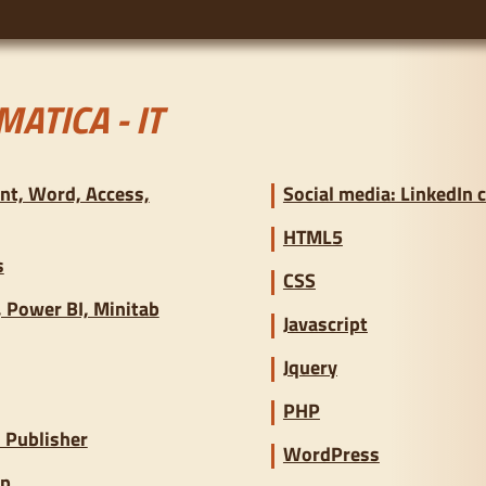
ATICA - IT
nt, Word, Access,
Social media: LinkedIn
HTML5
s
CSS
, Power BI, Minitab
Javascript
Jquery
PHP
, Publisher
WordPress
Up