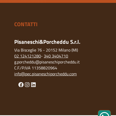
CONTATTI
Pisaneschi&Porcheddu S.r.l.
Via Bisceglie 76 - 20152 Milano (MI)
02 124121280
-
340 3404710
g.porcheddu@pisaneschiporcheddu.it
C.F./P.IVA 11358820964
info@pec.pisaneschiporcheddu.com
Facebook
Instagram
LinkedIn