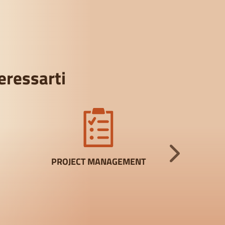
eressarti
PROJECT MANAGEMENT
GDO - LOGI