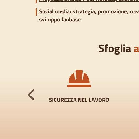
Social media: strategia, promozione, cre
sviluppo fanbase
Sfoglia
a
LATION (M&S)
SICUREZZA NEL LAVORO