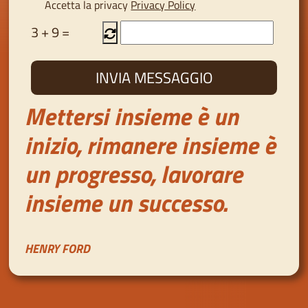
Accetta la privacy
Privacy Policy
3
+
9
=
Mettersi insieme è un
inizio, rimanere insieme è
un progresso, lavorare
insieme un successo.
HENRY FORD