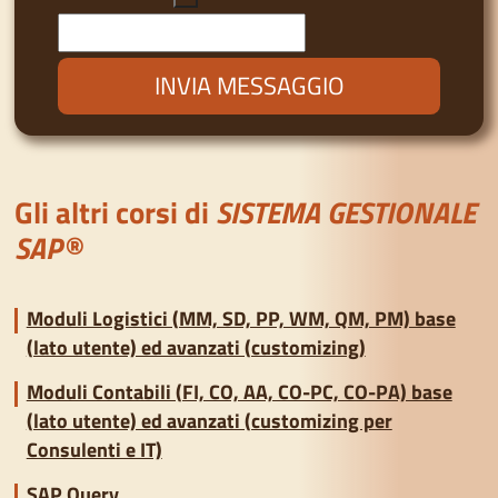
Gli altri corsi di
SISTEMA GESTIONALE
SAP®
Moduli Logistici (MM, SD, PP, WM, QM, PM) base
(lato utente) ed avanzati (customizing)
Moduli Contabili (FI, CO, AA, CO-PC, CO-PA) base
(lato utente) ed avanzati (customizing per
Consulenti e IT)
SAP Query