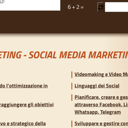
6
+
2
=
TING - SOCIAL MEDIA MARKETI
Videomaking e Video M
do l’ottimizzazione in
Linguaggi dei Social
Pianificare, creare e ge
 raggiungere gli obiettivi
attraverso Facebook, Li
Whatsapp, Telegram
vo e strategico della
Sviluppare e gestire c