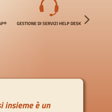
AP®
GESTIONE DI SERVIZI HELP DESK
SISTEMA G
i insieme è un