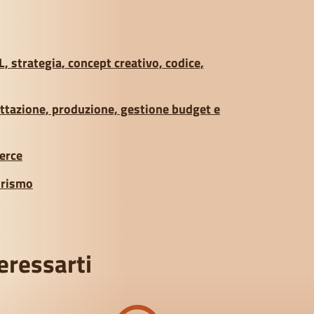
 strategia, concept creativo, codice,
ettazione, produzione, gestione budget e
erce
turismo
eressarti