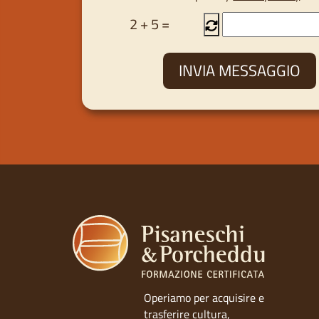
2
+
5
=
Operiamo per acquisire e
trasferire cultura,