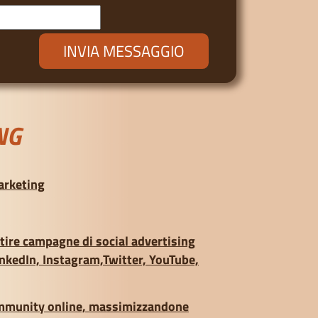
NG
arketing
stire campagne di social advertising
nkedIn, Instagram,Twitter, YouTube,
ommunity online, massimizzandone