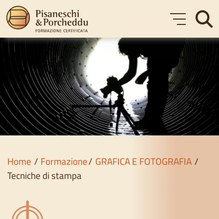
Formazione
Corsi gratuiti
Chi siamo
Blog
Home
Formazione
GRAFICA E FOTOGRAFIA
Contatti
Tecniche di stampa