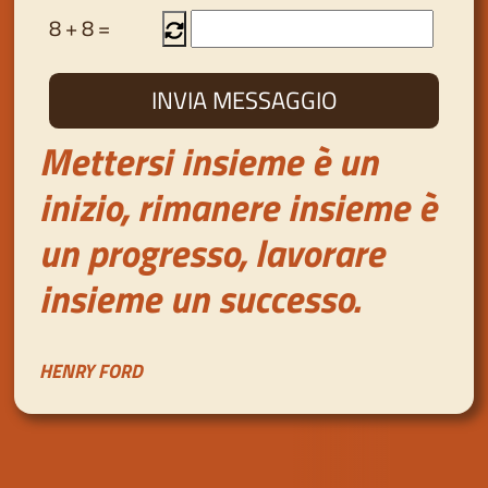
8
+
8
=
Mettersi insieme è un
inizio, rimanere insieme è
un progresso, lavorare
insieme un successo.
HENRY FORD