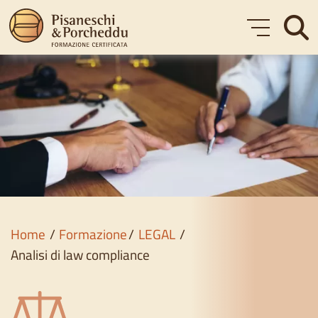
Formazione
Corsi gratuiti
Chi siamo
Blog
Home
Formazione
LEGAL
Contatti
Analisi di law compliance