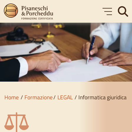
Formazione
Corsi gratuiti
Chi siamo
Blog
Home
Formazione
LEGAL
Informatica giuridica
Contatti