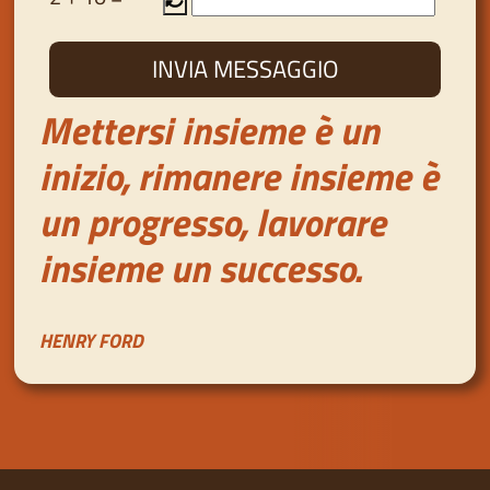
Mettersi insieme è un
inizio, rimanere insieme è
un progresso, lavorare
insieme un successo.
HENRY FORD